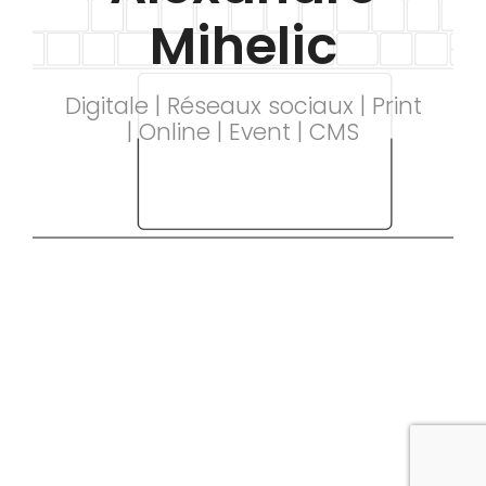
Mihelic
Digitale | Réseaux sociaux | Print
Responsable Communication
Re
| Online | Event | CMS